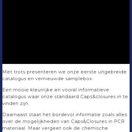
Met trots presenteren we onze eerste uitgebreide
catalogus en vernieuwde samplebox.
Een mooie kleurrijke en vooral informatieve
catalogus waar onze standaard Caps&closures in te
vinden zijn.
Daarnaast staat het bordevol informatie zoals alles
over de mogelijkheden van Caps&Closures in PCR
materiaal. Maar vergeet ook de chemische