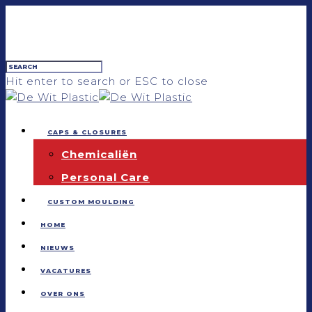
Hit enter to search or ESC to close
CAPS & CLOSURES
Chemicaliën
Personal Care
CUSTOM MOULDING
HOME
NIEUWS
VACATURES
OVER ONS