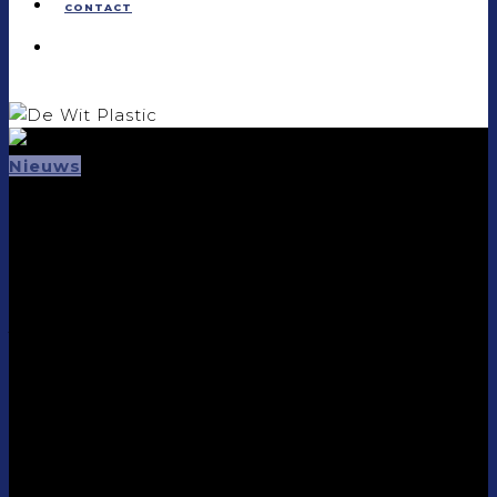
CONTACT
Nieuws
De nieuwe
catalogus is uit.
Vraag hem nu aan!