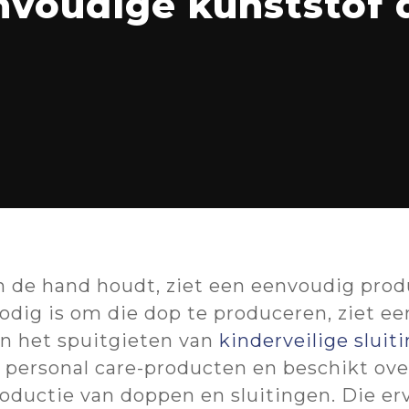
nvoudige kunststof 
o close
n de hand houdt, ziet een eenvoudig produ
dig is om die dop te produceren, ziet ee
 in het spuitgieten van
kinderveilige sluit
 personal care-producten en beschikt over
oductie van doppen en sluitingen. Die erv