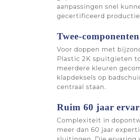
aanpassingen snel kunn
gecertificeerd producti
Twee-componenten 
Voor doppen met bijzond
Plastic 2K spuitgieten 
meerdere kleuren gecomb
klapdeksels op badschuim
centraal staan.
Ruim 60 jaar ervar
Complexiteit in dopontw
meer dan 60 jaar expert
sluitingen. Die ervaring 