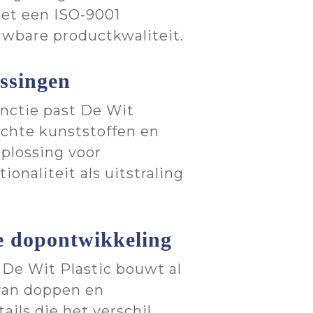
et een ISO-9001
uwbare productkwaliteit.
ssingen
nctie past De Wit
achte kunststoffen en
plossing voor
onaliteit als uitstraling
e dopontwikkeling
De Wit Plastic bouwt al
 van doppen en
ails die het verschil