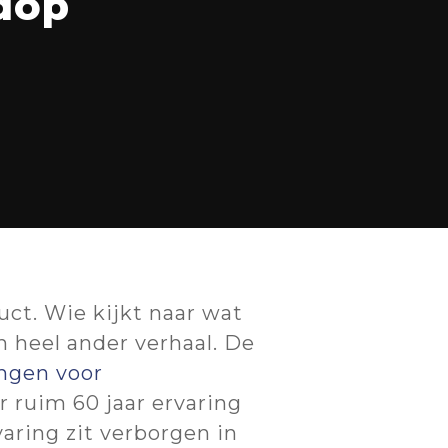
dop
ct. Wie kijkt naar wat
n heel ander verhaal. De
ingen voor
 ruim 60 jaar ervaring
aring zit verborgen in