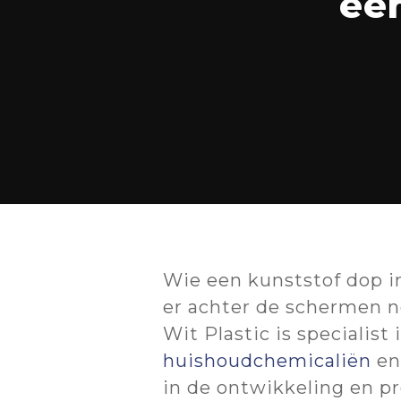
ee
Hit enter to search or ESC t
Wie een kunststof dop i
er achter de schermen no
Wit Plastic is specialist
huishoudchemicaliën
en
in de ontwikkeling en pr