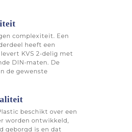
teit
rgen complexiteit. Een
derdeel heeft een
 levert KVS 2-delig met
lende DIN-maten. De
 en de gewenste
liteit
Plastic beschikt over een
er worden ontwikkeld,
d geborgd is en dat