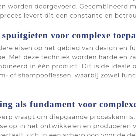
en worden doorgevoerd. Gecombineerd m
eproces levert dit een constante en betro
spuitgieten voor complexe toepa
ere eisen op het gebied van design en fu
toe. Met deze techniek worden harde en z
ineerd in één product. Dit is de ideale o
- of shampooflessen, waarbij zowel functi
ing als fundament voor complex
erp vraagt om diepgaande proceskennis. 
ise op in het ontwikkelen en produceren
vertaalt zich in een scherp oog voor de det